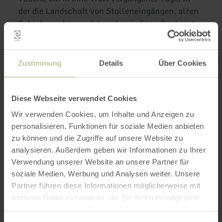
der die Landschaft von Stolleneingängen, alten
Schiefergruben und den ehrwürdigen Resten der
Betriebsgebäude geprägt ist.
Zustimmung
Details
Über Cookies
Was möchtest du
im Schieferland
Diese Webseite verwendet Cookies
erleben?
Wir verwenden Cookies, um Inhalte und Anzeigen zu
personalisieren, Funktionen für soziale Medien anbieten
zu können und die Zugriffe auf unsere Website zu
analysieren. Außerdem geben wir Informationen zu Ihrer
Verwendung unserer Website an unsere Partner für
Der Schiefergrubenwanderweg führt dich
soziale Medien, Werbung und Analysen weiter. Unsere
entlang der höchsten Schieferhalde
Partner führen diese Informationen möglicherweise mit
Deutschlands und lässt dich tief in diese
weiteren Daten zusammen, die Sie ihnen bereitgestellt
bedeutende Ära eintauchen. Ein absolutes
haben oder die sie im Rahmen Ihrer Nutzung der Dienste
Highlight dabei ist der
Nachbau des alten
gesammelt haben.