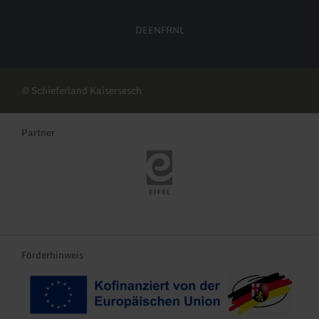
DE
EN
FR
NL
© Schieferland Kaisersesch
Partner
Eifel Tourismus
Förderhinweis
Kofinanziert von der EU
Landeswappen Rhei