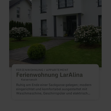
Ferienwohnung
Ferie
LarAlina
AmAll
liebst
FERIENWOHNUNG / APPARTEMENT
F
Ferienwohnung LarAlina
Kaisersesch
Ruhig am Ende einer Sackgasse gelegen; modern
eingerichtet und komfortabel ausgestattet mit
,
Waschmaschine, Geschirrspüler und elektrischen
d
Lattenrosten.
v
d
B