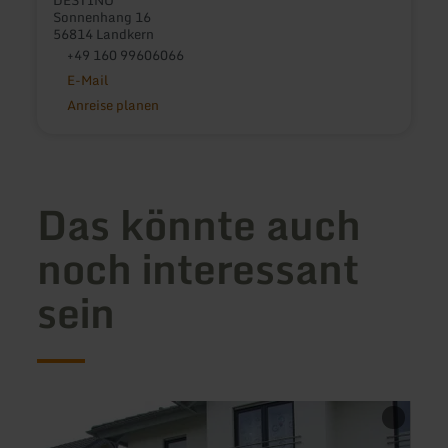
Sonnenhang 16
56814 Landkern
+49 160 99606066
E-Mail
Anreise planen
Das könnte auch
noch interessant
sein
mehr
mehr
erfahren
erfah
zu:
zu: