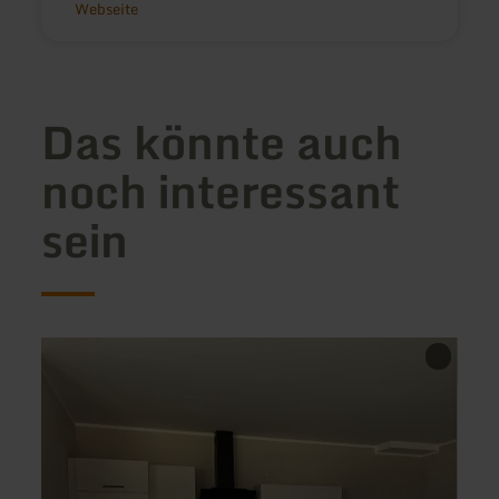
Webseite
Das könnte auch
noch interessant
sein
mehr
mehr
erfahren
erfah
zu:
zu:
Ferienwohnung
Ferie
Pommerbachquelle
Eifelz