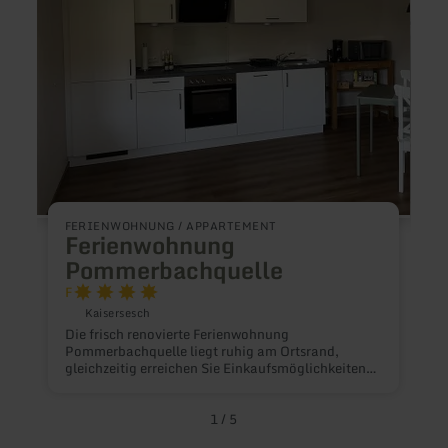
FERIENWOHNUNG / APPARTEMENT
F
Ferienwohnung
Pommerbachquelle
F
F
D
Kaisersesch
2
Die frisch renovierte Ferienwohnung
K
Pommerbachquelle liegt ruhig am Ortsrand,
M
gleichzeitig erreichen Sie Einkaufsmöglichkeiten,
D
Restaurants und den Bahnhof Kaisersesch in
v
wenigen Minuten fußläufig. Wander- und
H
Radwege starten direkt vor der Tür – ideal, um die
1
/
5
Vulkaneifel zu erkunden und Tagesausflüge an die