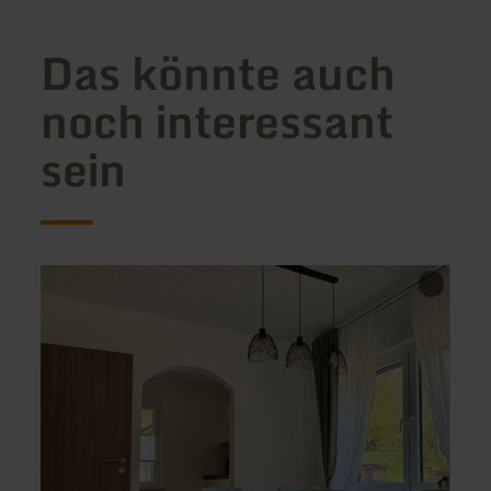
Das könnte auch
noch interessant
sein
mehr
mehr
erfahren
erfah
zu:
zu:
Ferienwohnung
Eifeli
in
Ferie
der
Stegwiese