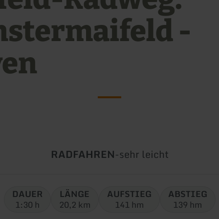
stermaifeld -
yen
Art
Schwierigkeit:
RADFAHREN
-
sehr leicht
der
Tour:
DAUER
LÄNGE
AUFSTIEG
ABSTIEG
1:30 h
20,2 km
141 hm
139 hm