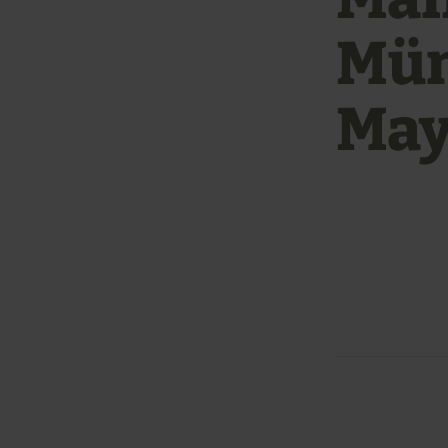
Mün
Ma