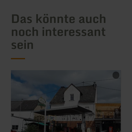
Das könnte auch
noch interessant
sein
mehr
mehr
erfahren
erfah
zu:
zu:
Ferienwohnungen
Ferie
Tankstopp
Eifelz
und
Boxenstopp