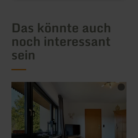
Das könnte auch
noch interessant
sein
mehr
mehr
erfahren
erfah
zu:
zu:
Ferienwohnung
Ferie
zum
"Auf
Römerturm
der
Heg"