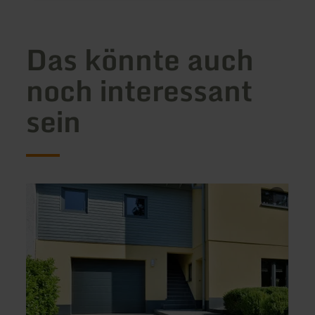
Das könnte auch
noch interessant
sein
mehr
mehr
erfahren
erfah
zu:
zu:
Ferienwohnung
Ferie
Fuhrmann
Irma
Johan