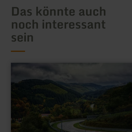
Das könnte auch
noch interessant
sein
mehr
erfahren
zu:
Nürburgring