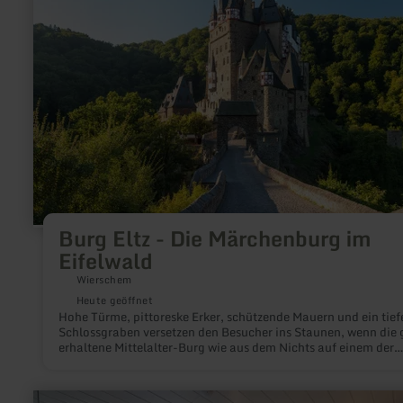
Eltz
-
Die
Märchenburg
im
Eifelwald
Burg Eltz - Die Märchenburg im
Eifelwald
Wierschem
Heute geöffnet
Hohe Türme, pittoreske Erker, schützende Mauern und ein tief
Schlossgraben versetzen den Besucher ins Staunen, wenn die 
erhaltene Mittelalter-Burg wie aus dem Nichts auf einem der
Wanderwege – z.B. dem preisgekrönten Traumpfad „Eltzer
Burgpanorama“, erscheint. Das Innere birgt einiges an gut
erhaltenen Schätzen: der imposante Rittersaal, die Rüst- und
mehr