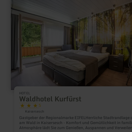
Schatzkammer oder die Schlaf-, Wohn- und Schreibzimmer. A
erfahren
kann man zwischen April und November auch bei einer Führu
zu:
erleben.
Waldhotel
Kurfürst
HOTEL
Waldhotel Kurfürst
S
Kaisersesch
Gastgeber der Regionalmarke EIFELHerrliche Stadtrandlage d
am Wald in Kaisersesch - Komfort und Gemütlichkeit in famili
Atmosphäre lädt Sie zum Genießen, Auspannen und Verweile