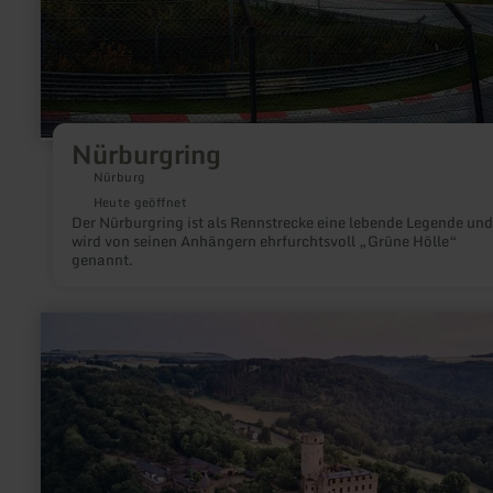
Nürburgring
Nürburg
Heute geöffnet
Der Nürburgring ist als Rennstrecke eine lebende Legende und
wird von seinen Anhängern ehrfurchtsvoll „Grüne Hölle“
genannt.
mehr
erfahren
zu:
Radweg
Burg
Pyrmont
zur
Mosel