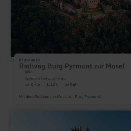
RADFAHREN
Radweg Burg Pyrmont zur Mosel
Roes
Jederzeit frei zugänglich
16,0 km
1:12 h
mittel
Distanz:
Dauer:
Anforderung:
Mit dem Rad von der Mosel zur Burg Pyrmont.
mehr
erfahren
zu:
Burg