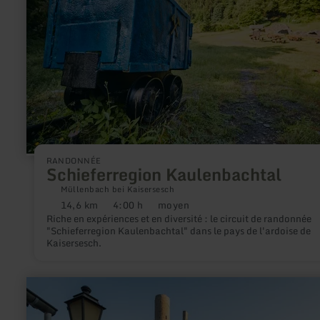
RANDONNÉE
Schieferregion Kaulenbachtal
Müllenbach bei Kaisersesch
14,6 km
4:00 h
moyen
Distance
Durée
Difficulté
Riche en expériences et en diversité : le circuit de randonnée
:
:
:
"Schieferregion Kaulenbachtal" dans le pays de l'ardoise de
Kaisersesch.
en
savoir
plus
sur