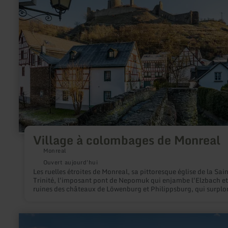
:
Village
à
colombages
de
Monreal
Village à colombages de Monreal
Monreal
Ouvert aujourd'hui
Les ruelles étroites de Monreal, sa pittoresque église de la Sai
Trinité, l'imposant pont de Nepomuk qui enjambe l'Elzbach et
ruines des châteaux de Löwenburg et Philippsburg, qui surpl
le village, constituent une destination d'excursion idéale dans 
de l'Eifel. Dans l'ancienne ville des drapiers, les maisons à
colombages rouges et blanches se blottissent les unes contre l
en
autres. Monreal n'est pas seulement une destination d'excurs
savoir