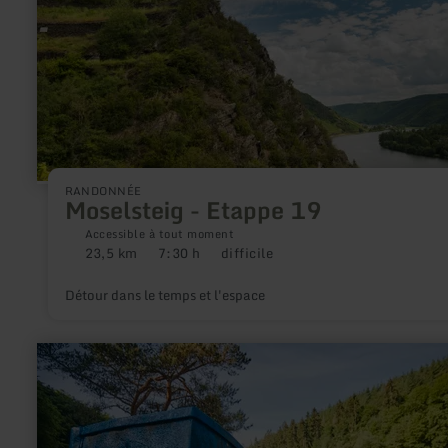
RANDONNÉE
Moselsteig - Etappe 19
Accessible à tout moment
23,5 km
7:30 h
difficile
Distance
Durée
Difficulté
:
:
:
Détour dans le temps et l'espace
en
savoir
plus
sur
:
Schieferregion
Kaulenbachtal