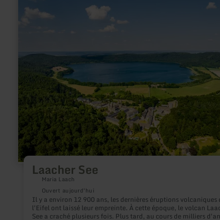
visuelle qui détend l'âme. Le Café Plüsch et son intérieur douil
plus
l'ancien poste d'aiguillage aux portes de la ville sont des adre
sur
parfaites pour les gourmands. Le point fort pour les amateurs
:
d'artisanat est la poterie de l'ancienne école. Les randonneurs
Laacher
trouveront leur bonheur sur le sentier de randonnée Monrealer
See
Ritterschlag et seront récompensés par des vues magnifiques s
passages parfois escarpés.
Laacher See
Maria Laach
Ouvert aujourd'hui
Il y a environ 12 900 ans, les dernières éruptions volcaniques
l'Eifel ont laissé leur empreinte. À cette époque, le volcan Laa
See a craché plusieurs fois. Plus tard, au cours de milliers d'années,