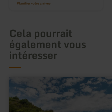
Planifier votre arrivée
Cela pourrait
également vous
intéresser
en
savoir
plus
sur
:
Moselsteig
-
Etappe
19