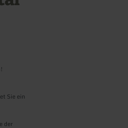
!
et Sie ein
e der