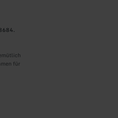
8684.
gemütlich
hmen für