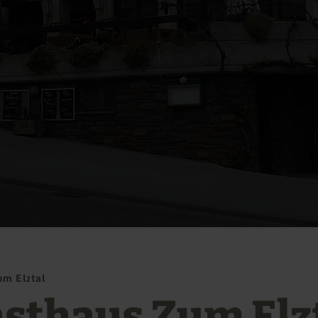
um Elztal
sthaus Zum Elz