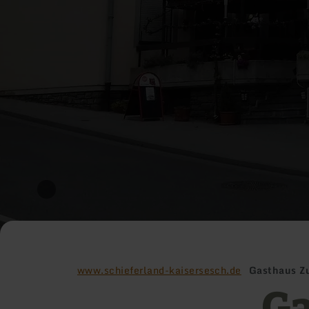
www.schieferland-kaisersesch.de
Gasthaus Z
Ga