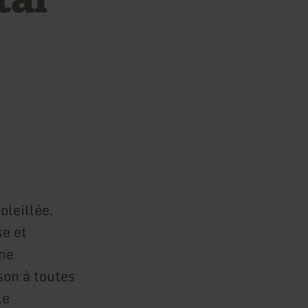
oleillée.
e et
ine
son à toutes
le