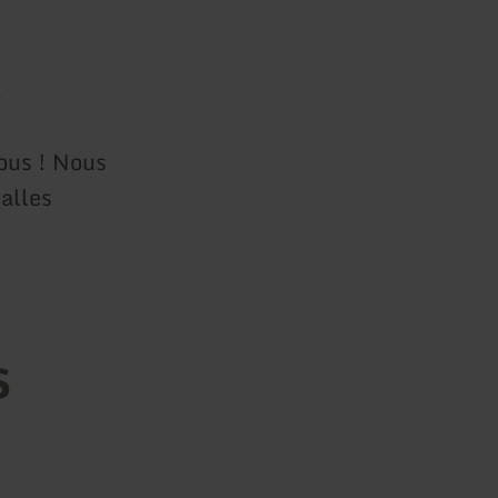
.
nous ! Nous
salles
s