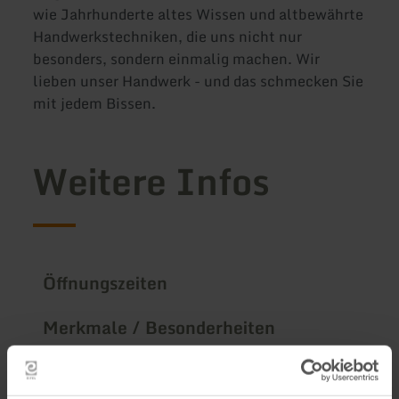
wie Jahrhunderte altes Wissen und altbewährte
Handwerkstechniken, die uns nicht nur
besonders, sondern einmalig machen. Wir
lieben unser Handwerk - und das schmecken Sie
mit jedem Bissen.
Weitere Infos
Öffnungszeiten
Merkmale / Besonderheiten
Kategorien