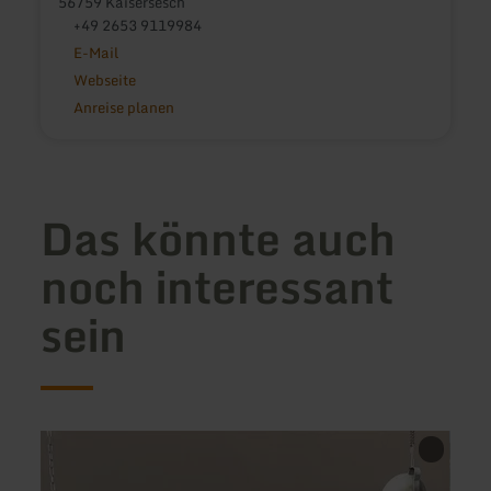
56759 Kaisersesch
+49 2653 9119984
E-Mail
Webseite
Anreise planen
Das könnte auch
noch interessant
sein
mehr
mehr
erfahren
erfah
zu:
zu:
Café
Mohr'