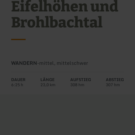
Eifelhöhen und
Brohlbachtal
Art
Schwierigkeit:
WANDERN
-
mittel, mittelschwer
der
Tour:
DAUER
LÄNGE
AUFSTIEG
ABSTIEG
6:25 h
23,0 km
308 hm
307 hm