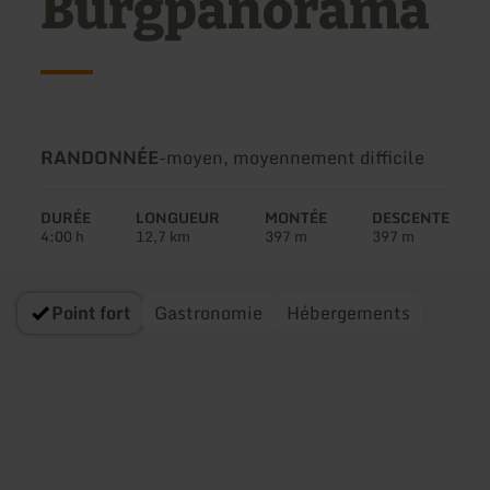
Burgpanorama
Type
Difficulté:
RANDONNÉE
-
moyen, moyennement difficile
de
circuit:
DURÉE
LONGUEUR
MONTÉE
DESCENTE
4:00 h
12,7 km
397 m
397 m
Point fort
Gastronomie
Hébergements