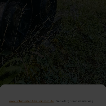
www.schieferland-kaisersesch.de
Schiefergrubenwanderweg