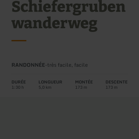
Schiefergruben
wanderweg
Type
Difficulté:
RANDONNÉE
-
très facile, facile
de
circuit:
DURÉE
LONGUEUR
MONTÉE
DESCENTE
1:30 h
5,0 km
173 m
173 m