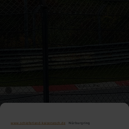
www.schieferland-kaisersesch.de
Nürburgring