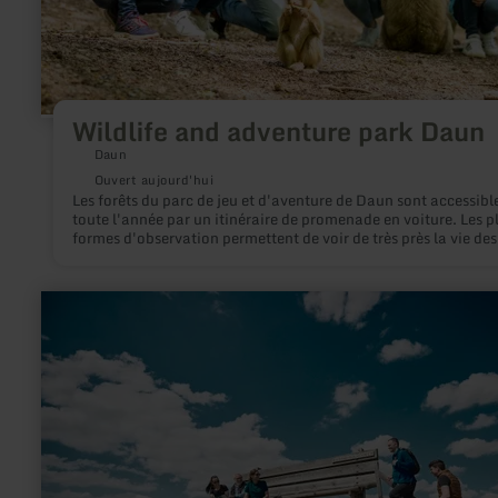
Wildlife and adventure park Daun
Daun
Ouvert aujourd'hui
Les forêts du parc de jeu et d'aventure de Daun sont accessibl
toute l'année par un itinéraire de promenade en voiture. Les p
formes d'observation permettent de voir de très près la vie des
animaux sauvages - cerfs, sangliers, mouflons, lamas et bien
d'autres encore. Le parc est célèbre pour sa gorge de singes de
Barbarie, les spectacles de vol dans l'enclos des oiseaux de pr
en
l'aire de jeux d'aventure et la piste de luge d'été.
savoir
plus
sur
:
Eifelhöhen
und
Brohlbachtal