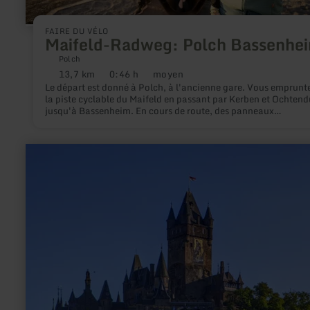
FAIRE DU VÉLO
Maifeld-Radweg: Polch Bassenhe
Polch
13,7 km
0:46 h
moyen
Distance
Durée
Difficulté
Le départ est donné à Polch, à l'ancienne gare. Vous emprunt
:
:
:
la piste cyclable du Maifeld en passant par Kerben et Ochten
jusqu'à Bassenheim. En cours de route, des panneaux
d'information sur l'agriculture régionale, des aires de jeux et 
possibilité de se restaurer vous séduiront.
en
savoir
plus
sur
:
Reichsburg
Cochem