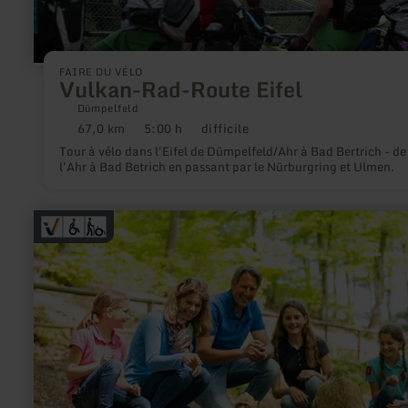
FAIRE DU VÉLO
Vulkan-Rad-Route Eifel
Dümpelfeld
67,0 km
5:00 h
difficile
Distance
Durée
Difficulté
:
:
:
Tour à vélo dans l'Eifel de Dümpelfeld/Ahr à Bad Bertrich - de
l'Ahr à Bad Betrich en passant par le Nürburgring et Ulmen.
en
savoir
plus
sur
:
Wildlife
and
adventure
park
Daun