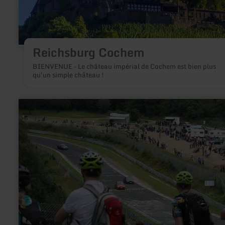
Reichsburg Cochem
BIENVENUE – Le château impérial de Cochem est bien plus
qu'un simple château !
en
savoir
plus
sur
:
Vulkan-
Rad-
Route
Eifel