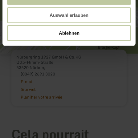
Auswahl erlauben
Ablehnen
Nürburgring 1927 GmbH & Co.KG
Otto-Flimm-Straße
53520 Nürburg
(0049) 2691 3020
E-mail
Site web
Planifier votre arrivée
Cela pourrait