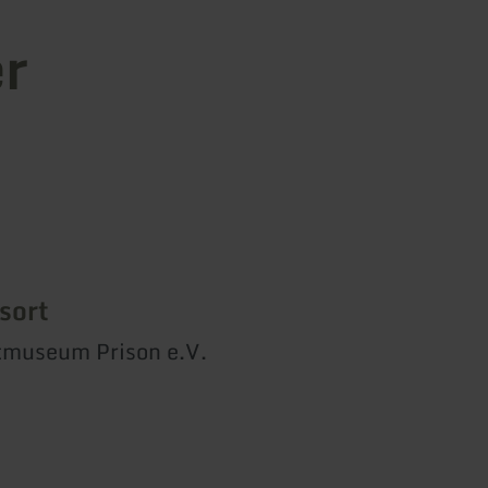
er
sort
tmuseum Prison e.V.