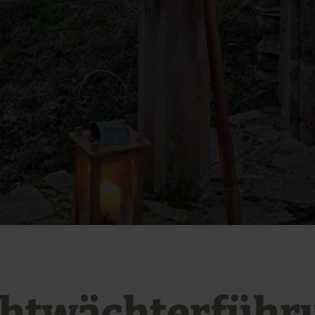
h
htwächterführ