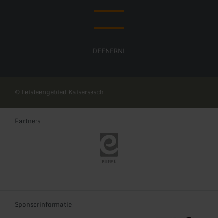
DE
EN
FR
NL
© Leisteengebied Kaisersesch
Partners
Eifel Tourismus
Sponsorinformatie