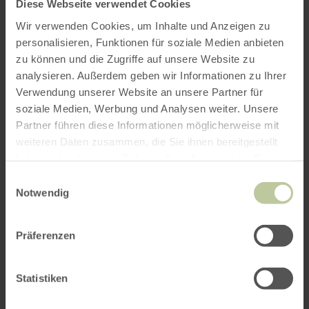
Diese Webseite verwendet Cookies
waarin het landschap wordt gekenmerkt door
Wir verwenden Cookies, um Inhalte und Anzeigen zu
mijningangen, oude leisteenmijnen en de
personalisieren, Funktionen für soziale Medien anbieten
eerbiedwaardige overblijfselen van de
zu können und die Zugriffe auf unsere Website zu
bedrijfsgebouwen.
analysieren. Außerdem geben wir Informationen zu Ihrer
Verwendung unserer Website an unsere Partner für
soziale Medien, Werbung und Analysen weiter. Unsere
Wat wil je in het
Partner führen diese Informationen möglicherweise mit
Leisteenland
weiteren Daten zusammen, die Sie ihnen bereitgestellt
haben oder die sie im Rahmen Ihrer Nutzung der Dienste
beleven?
gesammelt haben.
Einwilligungsauswahl
Notwendig
Präferenzen
De leisteenmijnroute voert je langs de hoogste
leisteenafvalberg van Duitsland en laat je diep
Statistiken
in dit belangrijke tijdperk duiken. Een absoluut
hoogtepunt is de
replica van het oude