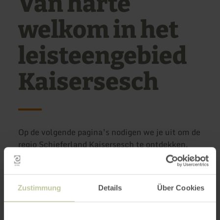
Van harte
welkom in het
leisteengebied
Kaisersesch
Op de volgende pagina’s nodigen we je uit om de
regio Schieferland Kaisersesch te ontdekken.
Omringd door de beekjes Endert en Elz op de
heuvels en de Moezel in het dal was de regio
Zustimmung
Details
Über Cookies
"Schieferland Kaisersesch" tot 1959 een van de
belangrijkste centra van de Duitse
leisteenwinning. Duik in een wereld van weleer,