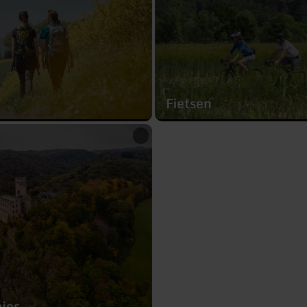
Fietsen
pjes