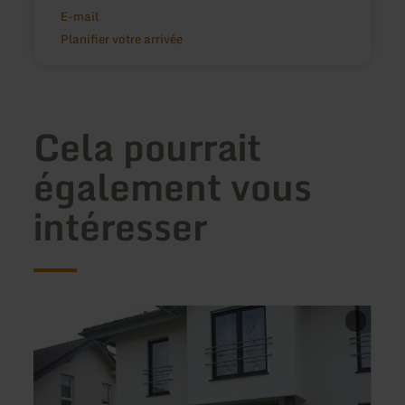
E-mail
Planifier votre arrivée
Cela pourrait
également vous
intéresser
en
en
savoir
savoir
plus
plus
sur
sur
:
:
Ferienwohnung
Ferie
LarAlina
AmAll