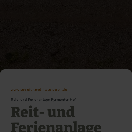
www.schieferland-kaisersesch.de
Reit- und Ferienanlage Pyrmonter Hof
Reit- und
Ferienanlage