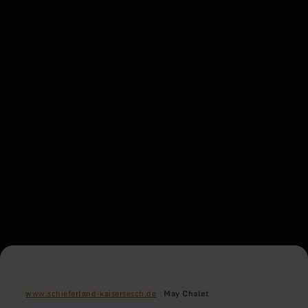
www.schieferland-kaisersesch.de
May Chalet