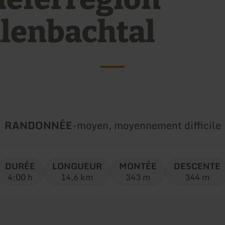
lenbachtal
Type
Difficulté:
RANDONNÉE
-
moyen, moyennement difficile
de
circuit:
DURÉE
LONGUEUR
MONTÉE
DESCENTE
4:00 h
14,6 km
343 m
344 m