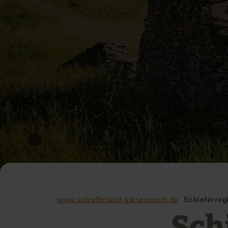
www.schieferland-kaisersesch.de
Schieferreg
Sch