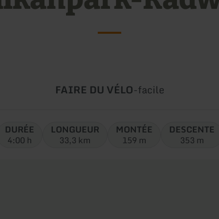
Type
Difficulté:
FAIRE DU VÉLO
-
facile
de
circuit:
DURÉE
LONGUEUR
MONTÉE
DESCENTE
4:00 h
33,3 km
159 m
353 m