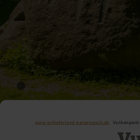
www.schieferland-kaisersesch.de
Vulkanpark
Vu