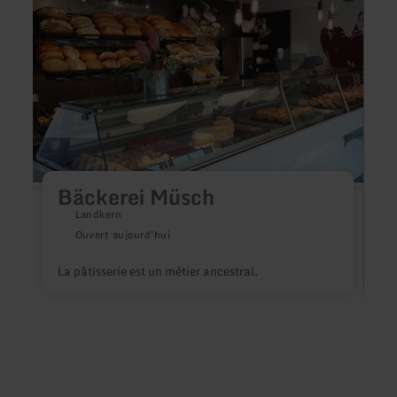
plus
plus
sur
sur
:
:
Bäckerei
Pizzer
Müsch
Keba
Haus
Bospo
Bäckerei Müsch
Landkern
Ouvert aujourd'hui
La pâtisserie est un métier ancestral.
N