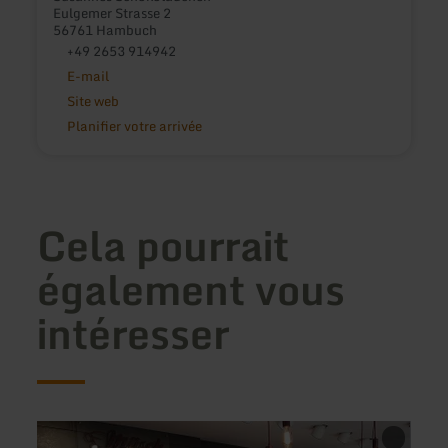
Eulgemer Strasse 2
56761 Hambuch
+49 2653 914942
E-mail
Site web
Planifier votre arrivée
Cela pourrait
également vous
intéresser
en
en
savoir
savoir