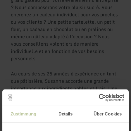
grand gâteau pour votre événement d'entreprise
? Nous composerons votre plaisir sucré. Vous
cherchez un cadeau individuel pour vos proches
ou vos clients ? Une petite tartelette, un petit
four, un cadeau en chocolat ou en pralines ou
même un gâteau adapté à l'occasion ? Nous
vous conseillons volontiers de manière
individuelle et en fonction de vos besoins
personnels.
Au cours de ses 25 années d'expérience en tant
que pâtissière, Susanne accorde une grande
importance aux ingrédients nobles et frais. Une
grande passion pour l'artisanat caractérise ses
pâtisseries. C'est avec beaucoup de cœur et
d'amour du détail qu'elle confectionne à la main
Zustimmung
Details
Über Cookies
vos douceurs sucrées et vos gâteaux.