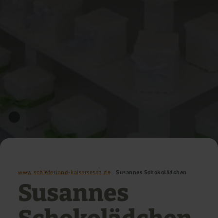
www.schieferland-kaisersesch.de
Susannes Schokolädchen
Susannes