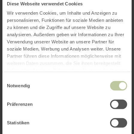
Diese Webseite verwendet Cookies
Plus
Wir verwenden Cookies, um Inhalte und Anzeigen zu
d'informations
personalisieren, Funktionen für soziale Medien anbieten
zu können und die Zugriffe auf unsere Website zu
analysieren. Außerdem geben wir Informationen zu Ihrer
Verwendung unserer Website an unsere Partner für
soziale Medien, Werbung und Analysen weiter. Unsere
Partner führen diese Informationen möglicherweise mit
Heures d'ouverture
weiteren Daten zusammen, die Sie ihnen bereitgestellt
haben oder die sie im Rahmen Ihrer Nutzung der Dienste
Caractéristiques / Particularités
gesammelt haben.
Einwilligungsauswahl
Notwendig
Catégories
Nombre de places
Präferenzen
Statistiken
Impressions