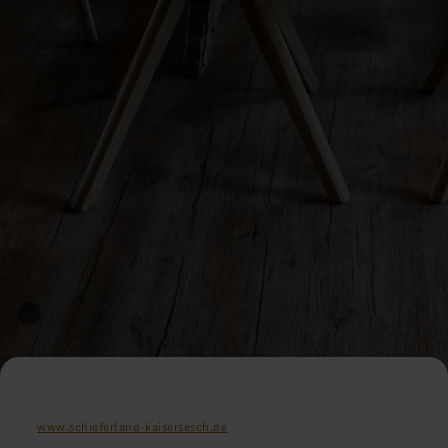
www.schieferland-kaisersesch.de