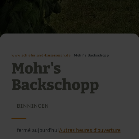
www.schieferland-kaisersesch.de
Mohr's Backschopp
Mohr's
Backschopp
BINNINGEN
fermé aujourd'hui
Autres heures d'ouverture