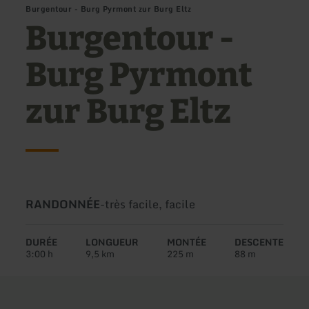
Burgentour - Burg Pyrmont zur Burg Eltz
Burgentour -
Burg Pyrmont
zur Burg Eltz
Type
Difficulté:
RANDONNÉE
-
très facile, facile
de
circuit:
DURÉE
LONGUEUR
MONTÉE
DESCENTE
3:00 h
9,5 km
225 m
88 m