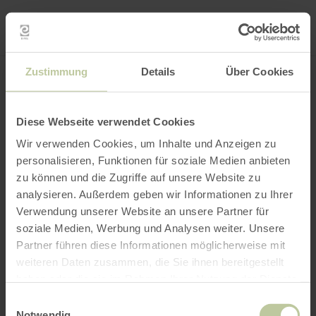
Mei
Stan
loka
Ort suchen
Filter öffnen
INTERAKTIVE KARTE
Zustimmung
Details
Über Cookies
Diese Webseite verwendet Cookies
Wir verwenden Cookies, um Inhalte und Anzeigen zu
personalisieren, Funktionen für soziale Medien anbieten
zu können und die Zugriffe auf unsere Website zu
analysieren. Außerdem geben wir Informationen zu Ihrer
Verwendung unserer Website an unsere Partner für
soziale Medien, Werbung und Analysen weiter. Unsere
Partner führen diese Informationen möglicherweise mit
weiteren Daten zusammen, die Sie ihnen bereitgestellt
haben oder die sie im Rahmen Ihrer Nutzung der Dienste
gesammelt haben.
Einwilligungsauswahl
Notwendig