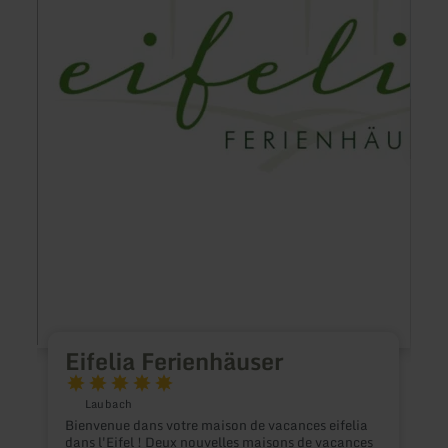
L
c
P
a
c
q
a
Eifelia Ferienhäuser
u
l
é
Laubach
g
Bienvenue dans votre maison de vacances eifelia
f
dans l'Eifel ! Deux nouvelles maisons de vacances
l