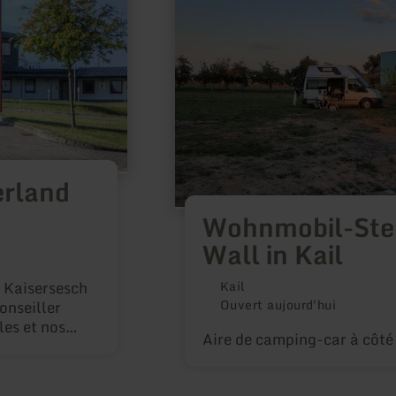
Wall
in
Kail
erland
Wohnmobil-Stell
Wall in Kail
e Kaisersesch
Kail
Ouvert aujourd'hui
onseiller
les et nos
Aire de camping-car à côté 
s
tés. Nous