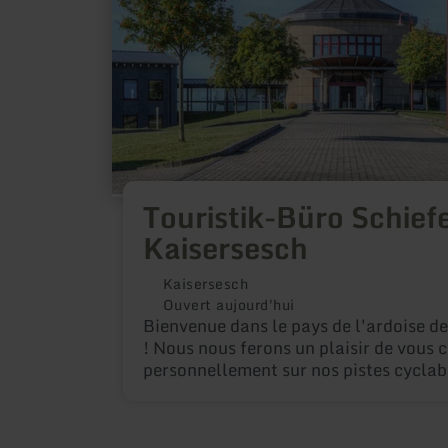
Kaisersesch
Touristik-Büro Schief
Kaisersesch
Kaisersesch
Ouvert aujourd'hui
Bienvenue dans le pays de l'ardoise d
! Nous nous ferons un plaisir de vous c
personnellement sur nos pistes cyclab
sentiers de randonnée, ainsi que sur le
établissements d'hébergement souhai
nous réjouissons de votre visite !