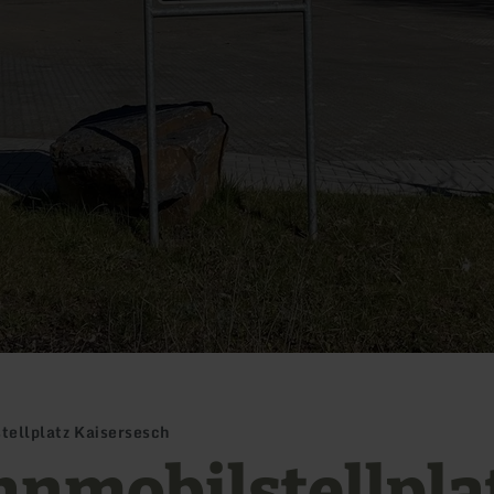
ellplatz Kaisersesch
nmobilstellpla