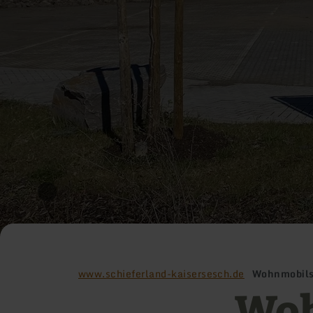
www.schieferland-kaisersesch.de
Wohnmobilst
Woh