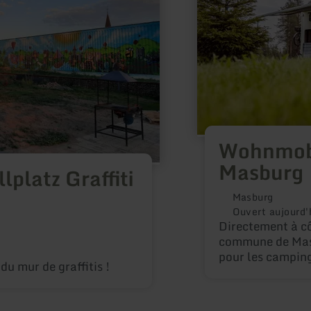
Wohnmobi
Masburg
platz Graffiti
Masburg
Ouvert aujourd'
Directement à côt
commune de Mas
pour les campin
du mur de graffitis !