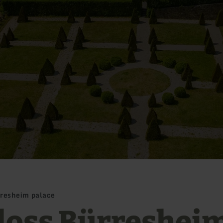
rresheim palace
loss Bürreshei