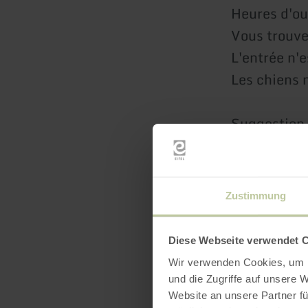
Heures d'ou
Vous trouv
L'entrée n'
Les chiens 
Suggestion
Le château 
"Försterstei
trouvent à 
Zustimmung
Conseil fami
Diese Webseite verwendet 
Sur demande
Wir verwenden Cookies, um I
d'aventure 
und die Zugriffe auf unsere 
de projet, e
Website an unsere Partner fü