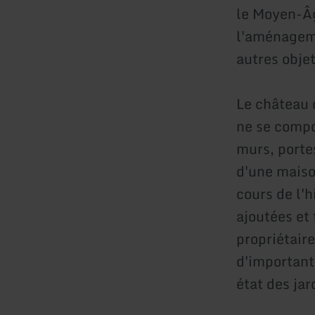
le Moyen-Âg
l'aménageme
autres obje
Le château 
ne se compo
murs, portes
d'une maiso
cours de l'
ajoutées et
propriétair
d'important
état des jar