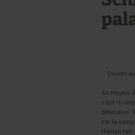
pal
Ouvert au
Au Moyen-
c'est-à-dire
défensive. P
car le somp
rhénan fait 