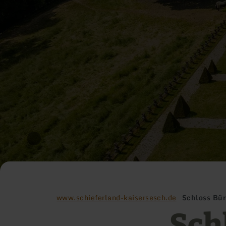
www.schieferland-kaisersesch.de
Schloss Bü
Sch