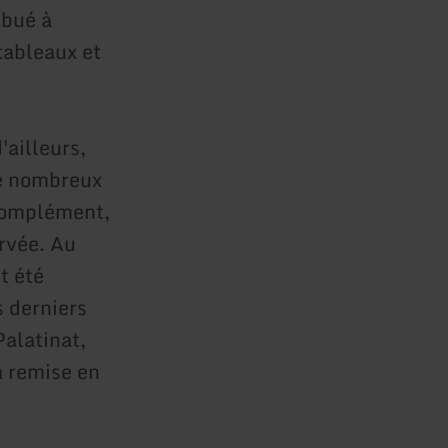
ibué à
tableaux et
ailleurs,
de nombreux
 complément,
rvée. Au
t été
s derniers
alatinat,
a remise en