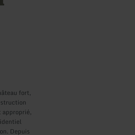
hâteau fort,
nstruction
t approprié,
identiel
lon. Depuis