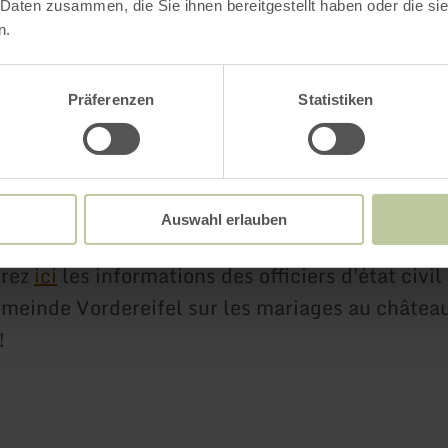
 Daten zusammen, die Sie ihnen bereitgestellt haben oder die s
n.
 de mariage au château de Bürresheim
 musique de la préfecture abrite une salle histo
Präferenzen
Statistiken
iages civils.
 et visites des lieux:
ion du château de Bürresheim
02651 76440
Auswahl erlauben
m@gdke.rlp.de
erez
ici
les informations des officiers d'état civil
einde Vordereifel sur les mariages au châtea
!