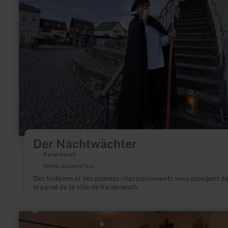
Nachtwächter
Der Nachtwächter
Kaisersesch
fermé aujourd'hui
Des histoires et des poèmes impressionnants vous plongent d
le passé de la ville de Kaisersesch.
en
savoir