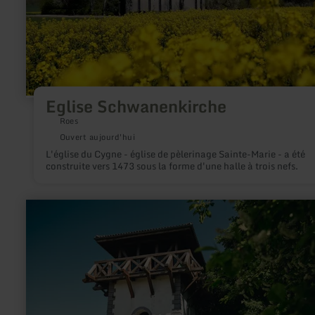
Eglise Schwanenkirche
Roes
Ouvert aujourd'hui
L'église du Cygne - église de pèlerinage Sainte-Marie - a été
construite vers 1473 sous la forme d'une halle à trois nefs.
en
savoir
plus
sur
:
GESPERRT:
Römerturm