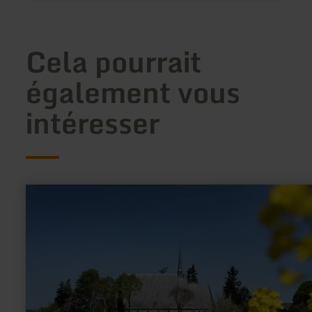
Cela pourrait
également vous
intéresser
en
savoir
plus
sur
:
Eglise
Schwanenkirche