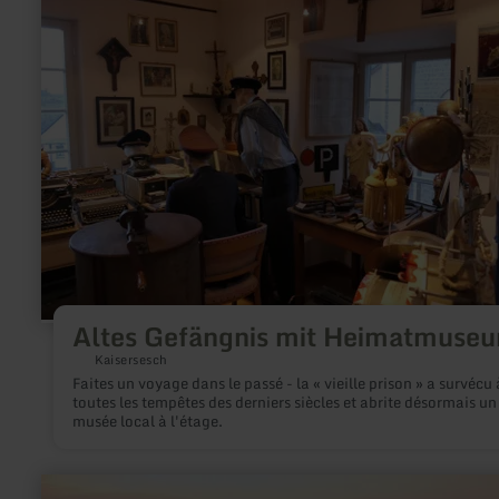
plus
sur
:
Altes
Gefängnis
mit
Heimatmuseum
Altes Gefängnis mit Heimatmuse
Kaisersesch
Faites un voyage dans le passé - la « vieille prison » a survécu 
toutes les tempêtes des derniers siècles et abrite désormais un
musée local à l'étage.
en